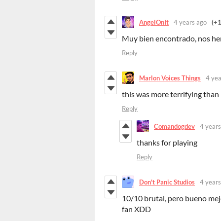
AngelOnIt
4 years ago
(+1
Muy bien encontrado, nos hem
Reply
Marlon Voices Things
4 yea
this was more terrifying than
Reply
Comandogdev
4 years
thanks for playing
Reply
Don't Panic Studios
4 years
10/10 brutal, pero bueno mejo
fan XDD