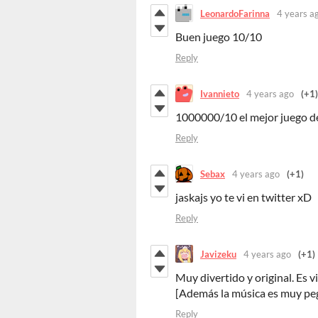
LeonardoFarinna
4 years a
Buen juego 10/10
Reply
Ivannieto
4 years ago
(+1)
1000000/10 el mejor juego d
Reply
Sebax
4 years ago
(+1)
jaskajs yo te vi en twitter xD
Reply
Javizeku
4 years ago
(+1)
Muy divertido y original. Es vi
[Además la música es muy pe
Reply