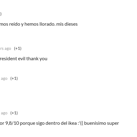
)
os reído y hemos llorado. mis dieses
rs ago
(+1)
 resident evil thank you
 ago
(+1)
 ago
(+1)
r 9,8/10 porque sigo dentro del ikea :'(( buenisimo super