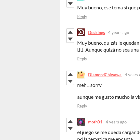
Muy bueno, ese tema si que 
Reply
Deskings
4 years ago
Muy bueno, quizás le quedan c
👌🏻. Aunque quizá no sea una
Reply
DiamondChiwawa
4 years 
meh... sorry
aunque me gusto mucho la vist
Reply
moth01
4 years ago
el juego se me queda cargando
pd la tematica me encanta