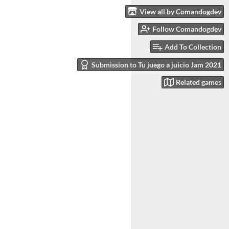
View all by Comandogdev
Follow Comandogdev
Add To Collection
Submission to Tu juego a juicio Jam 2021
Related games