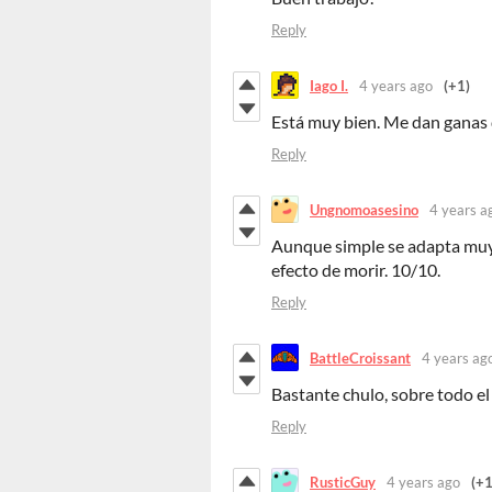
Reply
Iago I.
4 years ago
(+1)
Está muy bien. Me dan ganas d
Reply
Ungnomoasesino
4 years a
Aunque simple se adapta muy 
efecto de morir. 10/10.
Reply
BattleCroissant
4 years ag
Bastante chulo, sobre todo el 
Reply
RusticGuy
4 years ago
(+1