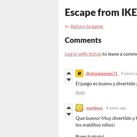
Escape from IK
←
Return to game
Comments
Log in with itch.io
to leave a comm
Breloomgames71
4 years 
El juego es bueno y divertido
Reply
marbleus
4 years ago
Que bueno! Muy divertido y h
los malditos niños!
Buen trabajo!