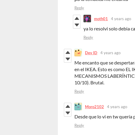
Reply
moth01
4 years ago
ya lo resolvi solo debia
Reply
Dev ID
4 years ago
Me encanto que se despertar
en el IKEA. Esto es como E
MECANISMOS LABERÍNTICOS el 
10/10). Brutal.
Reply
Moro2102
4 years ago
Desde que lo vi en tw quería pr
Reply