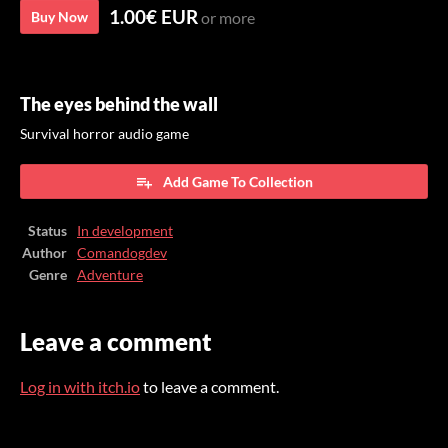
1.00€ EUR
Buy Now
or more
The eyes behind the wall
Survival horror audio game
Add Game To Collection
Status
In development
Author
Comandogdev
Genre
Adventure
Leave a comment
Log in with itch.io
to leave a comment.