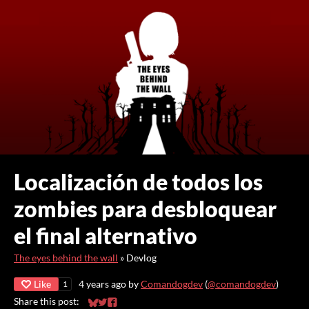
Localización de todos los
zombies para desbloquear
el final alternativo
The eyes behind the wall
»
Devlog
Like
4 years ago
by
Comandogdev
(
@comandogdev
)
1
Share this post:
Share on Bluesky
Share on Twitter
Share on Facebook