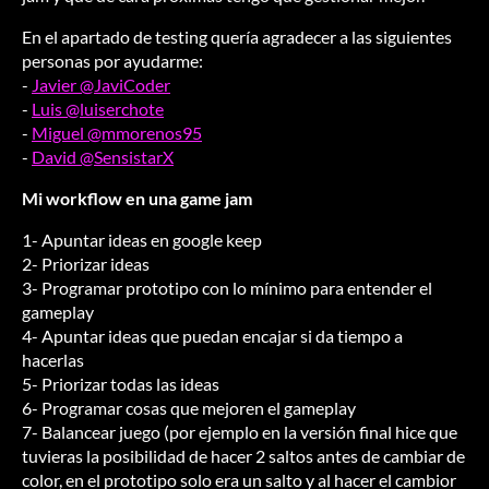
En el apartado de testing quería agradecer a las siguientes
personas por ayudarme:
-
Javier @JaviCoder
-
Luis @luiserchote
-
Miguel @mmorenos95
-
David @SensistarX
Mi workflow en una game jam
1- Apuntar ideas en google keep
2- Priorizar ideas
3- Programar prototipo con lo mínimo para entender el
gameplay
4- Apuntar ideas que puedan encajar si da tiempo a
hacerlas
5- Priorizar todas las ideas
6- Programar cosas que mejoren el gameplay
7- Balancear juego (por ejemplo en la versión final hice que
tuvieras la posibilidad de hacer 2 saltos antes de cambiar de
color, en el prototipo solo era un salto y al hacer el cambior