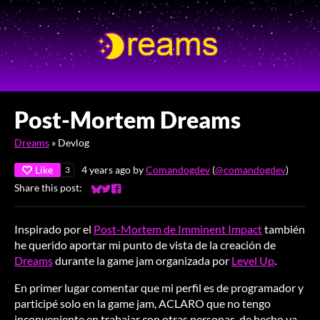
Post-Mortem Dreams
Dreams
»
Devlog
Like
4 years ago
by
Comandogdev
(
@comandogdev
)
3
Share this post:
Share on Bluesky
Share on Twitter
Share on Facebook
Inspirado por el
Post-Mortem de Imminent Impact
también
he querido aportar mi punto de vista de la creación de
Dreams
durante la game jam organizada por
Level Up
.
En primer lugar comentar que mi perfil es de programador y
participé solo en la game jam, ACLARO que no tengo
inconveniente en trabajar con otras personas, de hecho ya