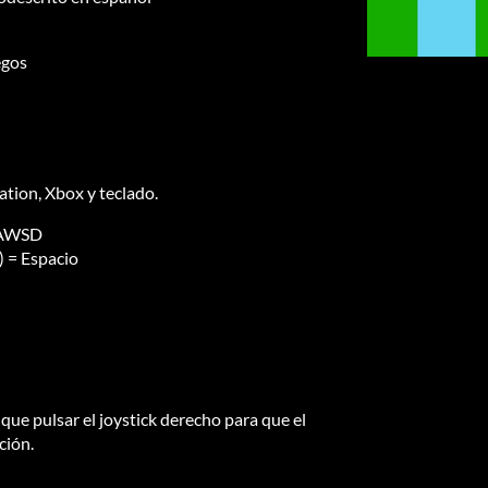
egos
tion, Xbox y teclado.
o AWSD
) = Espacio
que pulsar el joystick derecho para que el
ción.