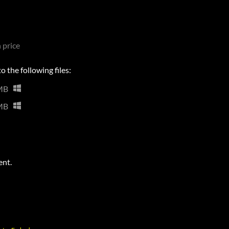
 price
 the following files:
MB
MB
ent.