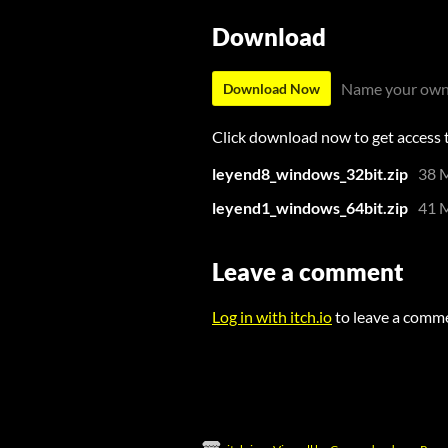
Download
Name your own
Download Now
Click download now to get access to
leyend8_windows_32bit.zip
38 
leyend1_windows_64bit.zip
41 
Leave a comment
Log in with itch.io
to leave a comm