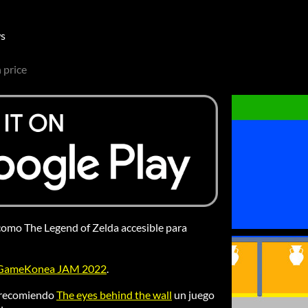
ws
 price
como The Legend of Zelda accesible para
GameKonea JAM 2022
.
e recomiendo
The eyes behind the wall
un juego