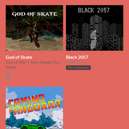
God of Skate
Black 2057
God of War + Tony Hawks Pro
Adventure
Skater
Play in browser
Sports