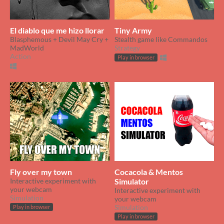
El diablo que me hizo llorar
Tiny Army
Blasphemous + Devil May Cry +
Stealth game like Commandos
MadWorld
Strategy
Action
Play in browser
Fly over my town
Cocacola & Mentos
Interactive experiment with
Simulator
your webcam
Interactive experiment with
Simulation
your webcam
Simulation
Play in browser
Play in browser