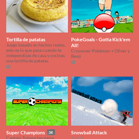
Tortilla de patatas
PokeGoals - Gotta Kick'em
Juego basado en hechos reales,
All!
esto es lo que pasa cuando te
Crossover Pokémon + Oliver y
independizas de casa y cocinas
Benji
una tortilla de patatas.​
Super Champions
Snowball Attack
3€
Captain Tubasa fan game
Sports