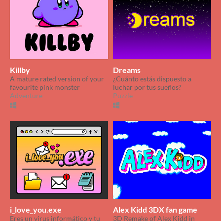
Killby
Dreams
A mature rated version of your
¿Cuánto estás dispuesto a
favourite pink monster
luchar por tus sueños?
Adventure
Puzzle
i_love_you.exe
Alex Kidd 3DX fan game
Eres un virus informático y tu
3D Remake of Alex Kidd in