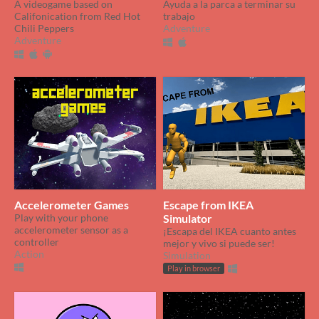
A videogame based on
Ayuda a la parca a terminar su
Califonication from Red Hot
trabajo
Chili Peppers
Adventure
Adventure
Accelerometer Games
Escape from IKEA
Play with your phone
Simulator
accelerometer sensor as a
¡Escapa del IKEA cuanto antes
controller
mejor y vivo si puede ser!
Action
Simulation
Play in browser