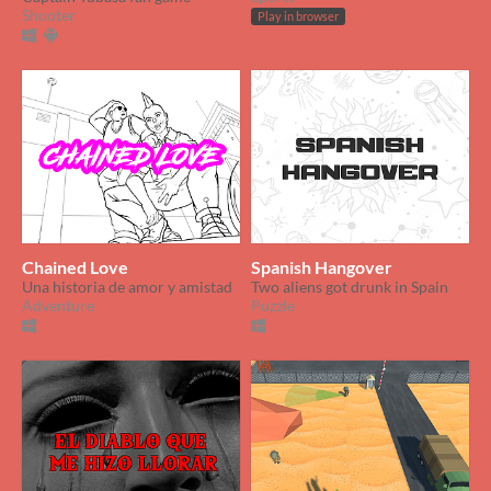
Shooter
Play in browser
Chained Love
Spanish Hangover
Una historia de amor y amistad
Two aliens got drunk in Spain
Adventure
Puzzle