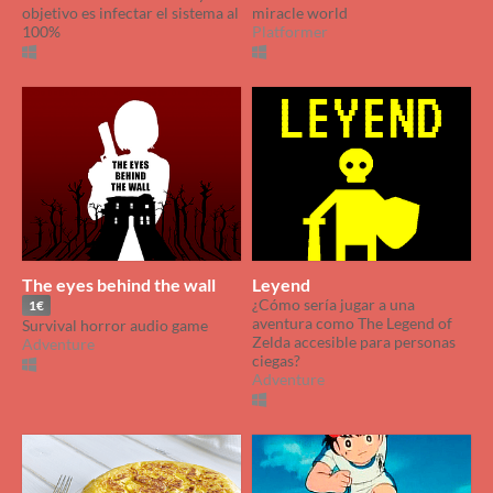
objetivo es infectar el sistema al
miracle world
100%
Platformer
The eyes behind the wall
Leyend
¿Cómo sería jugar a una
1€
aventura como The Legend of
Survival horror audio game
Zelda accesible para personas
Adventure
ciegas?
Adventure